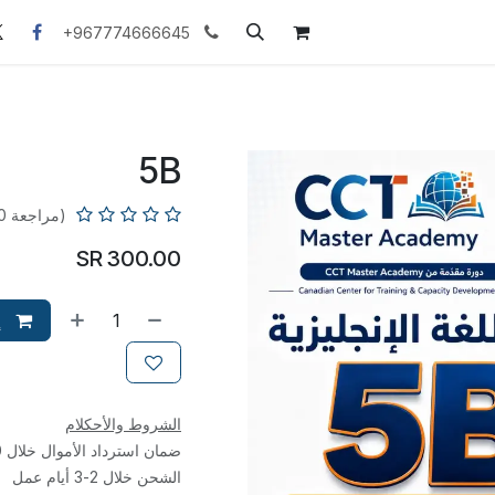
الوظائف
دورات اللغة الانجليزية
المنتدى
rivacy-policy
+967774666645
5B
(مراجعة 0)
SR
300.00
إ
الشروط والأحكلام
ضمان استرداد الأموال خلال 30 يوم
الشحن خلال 2-3 أيام عمل