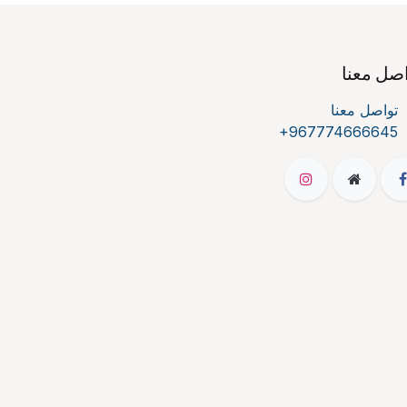
صل معنا
تواصل معنا
+967774666645